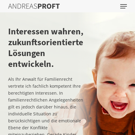
Menu
Skip
to
main
content
Interessen wahren,
zukunftsorientierte
Lösungen
entwickeln.
Als Ihr Anwalt für Familienrecht
vertrete ich fachlich kompetent Ihre
berechtigten Interessen. In
familienrechtlichen Angelegenheiten
gilt es jedoch darüber hinaus, die
individuelle Situation zu
berücksichtigen und die emotionale
Ebene der Konflikte
miteinzubeziehen. Gerade Kinder