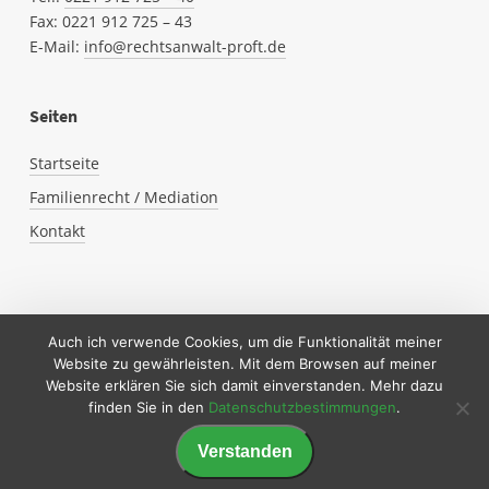
Fax: 0221
912
725 – 43
E-Mail:
info@rechtsanwalt-proft.de
Seiten
Startseite
Familienrecht / Mediation
Kontakt
Auch ich verwende Cookies, um die Funktionalität meiner
Website zu gewährleisten. Mit dem Browsen auf meiner
Website erklären Sie sich damit einverstanden. Mehr dazu
finden Sie in den
Datenschutzbestimmungen
.
© 2026 Andreas Proft.
Impressum
·
Datenschutz
Made by CARON & CARON
Verstanden